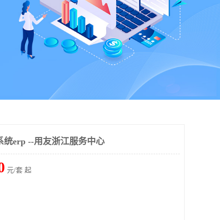
统erp --用友浙江服务中心
0
元/套 起