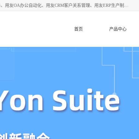
杭州协友软件有限公司主营：用友财务软件、用友进销存软件、用友OA办公自动化、用友CRM客户关系管理、用友ERP生产制造管理等;是一家用友管理软件咨询服务商。自创立至今，一直致力于为客户提供顾问式ERP管理解决方案务，为企业提供了财务管理、供应链和物流管理、生产制造管理、管理、知识与协同管理、客户关系管理等信息化建设领域的应用。
首页
产品中心