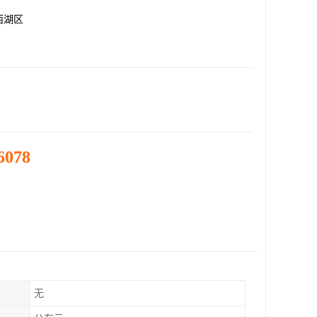
西湖区
6078
无