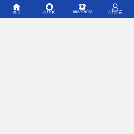
首页
在线QQ
18668026078
在线留言
m.xieyourj.b2b168.com
Top
主营产品：用友ERP 用友进销存软件 用友U8Cloud 用友财务软件 致远A8 畅捷通T+软件 用友软件
下载 用友U8软件
版权所有：杭州协友软件有限公司