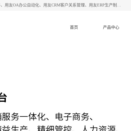
杭州协友软件有限公司主营：用友财务软件、用友进销存软件、用友OA办公自动化、用友CRM客户关系管理、用友ERP生产制造管理等;是一家用友管理软件咨询服务商。自创立至今，一直致力于为客户提供顾问式ERP管理解决方案务，为企业提供了财务管理、供应链和物流管理、生产制造管理、管理、知识与协同管理、客户关系管理等信息化建设领域的应用。
首页
产品中心