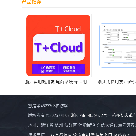
产品推荐
浙江实用的用友 电商系统erp --用友浙江服务
您是第
4527703
位访客
版权所有 ©2026-08-07
浙ICP备14039572号-1
杭州协友软
地址：浙江省 杭州 滨江区 浦沿街道 东信大道1188号领界大
技术支持：
八方资源网
免责声明
管理员入口
网站地图