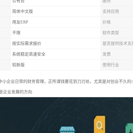
公有云
服务
简体中文版
支持应用
用友ERP
价格
不限
软件类型
按实际需求报价
是否提供技术支
系统稳定高速安全
发票
较新版
使用行业
合中小企业日常的财务管理，正所谓钱要花到刀刃处，尤其是对创业不久
是企业发展的方向.