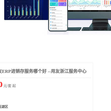
ERP进销存服务哪个好 --用友浙江服务中心
0
元/套 起
西湖区