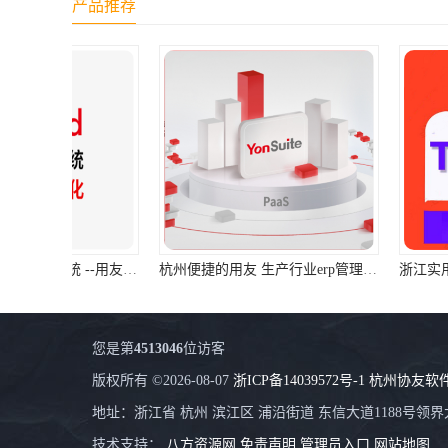
产品推荐
杭州便捷的用友 生产行业erp管理系统免费下载
您是第
4513046
位访客
版权所有 ©2026-08-07
浙ICP备14039572号-1
杭州协友软
地址：浙江省 杭州 滨江区 浦沿街道 东信大道1188号领界大
技术支持：
八方资源网
免责声明
管理员入口
网站地图