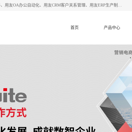
杭州协友软件有限公司主营：用友财务软件、用友进销存软件、用友OA办公自动化、用友CRM客户关系管理、用友ERP生产制造管理等;是一家用友管理软件咨询服务商。自创立至今，一直致力于为客户提供顾问式ERP管理解决方案务，为企业提供了财务管理、供应链和物流管理、生产制造管理、管理、知识与协同管理、客户关系管理等信息化建设领域的应用。
首页
产品中心