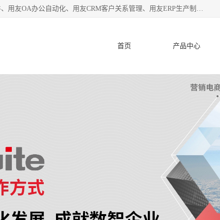
杭州协友软件有限公司主营：用友财务软件、用友进销存软件、用友OA办公自动化、用友CRM客户关系管理、用友ERP生产制造管理等;是一家用友管理软件咨询服务商。自创立至今，一直致力于为客户提供顾问式ERP管理解决方案务，为企业提供了财务管理、供应链和物流管理、生产制造管理、管理、知识与协同管理、客户关系管理等信息化建设领域的应用。
首页
产品中心