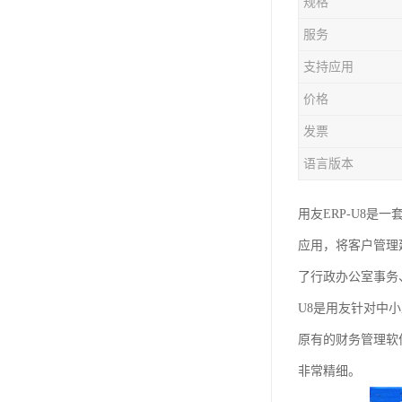
规格
服务
支持应用
价格
发票
语言版本
用友ERP-U8
应用，将客户管理延
了行政办公室事务
U8是用友针对中
原有的财务管理软
非常精细。