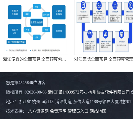
浙江便宜的全面预算|全面预算包括|全面预算解决方案
您是第
4545846
位访客
版权所有 ©2026-08-08
浙ICP备14039572号-1
杭州协友软件有限公司
地址：浙江省 杭州 滨江区 浦沿街道 东信大道1188号领界大厦2幢701-
技术支持：
八方资源网
免责声明
管理员入口
网站地图