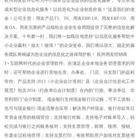
杭州协友软件公司为中小成长型企业提供的信息化服务，“专注本地
成长型企业信息化服务！以信息化为企业创造价值！”这是我们的使
命！公司主营：用友产品T3、T6、用友ERP-U8、用友ERP-U9、用
友OA。用友完善的产品线给企业全生命周期提供了完整的信息化解
决方案。十年磨一剑，我们将一如既往地坚持“以信息化服务帮助中
小企业赢利！做大！做强！”的企业使命。我们将以强大、稳定的服
务团队将竭诚为您企业的信息化之路保驾护航！ 杭州用友经销商
T+互联网时代的企业管理软件。在满足企业本地业务管理需求的同
时，还可帮助企业进行异地仓库、办事处、 门店、分支部门的远程
管控。产品支持:2013《小企业会计准则》及《企业会计信息化工作
规范》包含2014《行政单位会计制度》在内的“行政、事业单位、非
营利部门”会计制度。 现金银行支持现金银行日记账，可手工填制，
也可与现金银行-现金流整合应用；解决用户对现金、银行存款等日
常资金使用的精细管控；支持银行对账，支持电子对账单导入，轻
松完成与银行之间账务核对；支持支票管理，新增、领用、报销、
作废全过程地管理；支持支票打印，有效帮助用户加强对支票使用