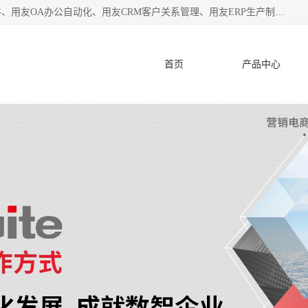
杭州协友软件有限公司主营：用友财务软件、用友进销存软件、用友OA办公自动化、用友CRM客户关系管理、用友ERP生产制造管理等;是一家用友管理软件咨询服务商。自创立至今，一直致力于为客户提供顾问式ERP管理解决方案务，为企业提供了财务管理、供应链和物流管理、生产制造管理、管理、知识与协同管理、客户关系管理等信息化建设领域的应用。
首页
产品中心