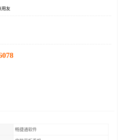
账用友
6078
畅捷通软件