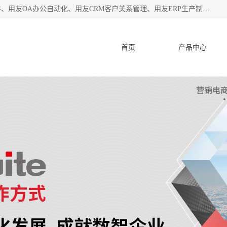
杭州协友软件有限公司主营：用友财务软件、用友进销存软件、用友OA办公自动化、用友CRM客户关系管理、用友ERP生产制造管理等;是一家用友管理软件咨询服务商。自创立至今，一直致力于为客户提供顾问式ERP管理解决方案务，为企业提供了财务管理、供应链和物流管理、生产制造管理、管理、知识与协同管理、客户关系管理等信息化建设领域的应用。
首页
产品中心