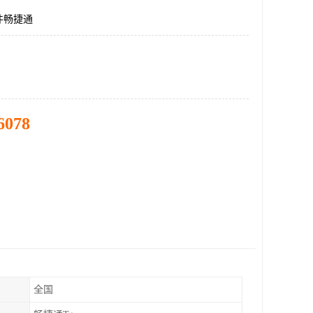
件畅捷通
6078
全国