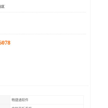
社区
6078
畅捷通软件