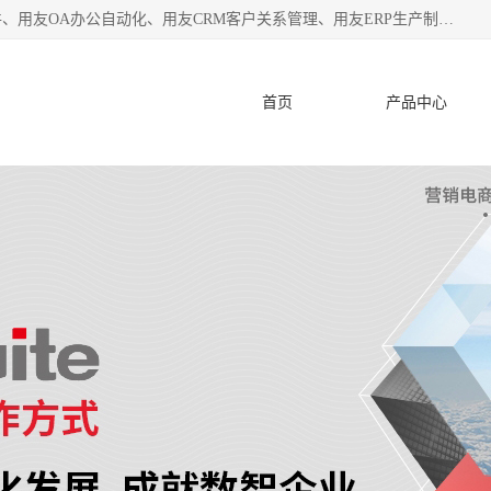
杭州协友软件有限公司主营：用友财务软件、用友进销存软件、用友OA办公自动化、用友CRM客户关系管理、用友ERP生产制造管理等;是一家用友管理软件咨询服务商。自创立至今，一直致力于为客户提供顾问式ERP管理解决方案务，为企业提供了财务管理、供应链和物流管理、生产制造管理、管理、知识与协同管理、客户关系管理等信息化建设领域的应用。
首页
产品中心