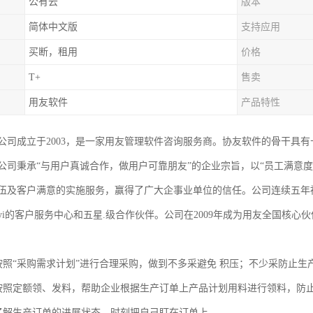
公有云
版本
简体中文版
支持应用
买断，租用
价格
T+
售卖
用友软件
产品特性
公司成立于2003，是一家用友管理软件咨询服务商。协友软件的骨干具
公司秉承“与用户真诚合作，做用户可靠朋友”的企业宗旨，以“员工满意
伍及客户满意的实施服务，赢得了广大企事业单位的信任。公司连续五年
i的客户服务中心和五星.级合作伙伴。公司在2009年成为用友全国核心伙
按照“采购需求计划”进行合理采购，做到不多采避免 积压；不少采防止生
按照定额领、发料，帮助企业根据生产订单上产品计划用料进行领料，防
了解生产订单的进展状态，时刻把自己盯在订单上