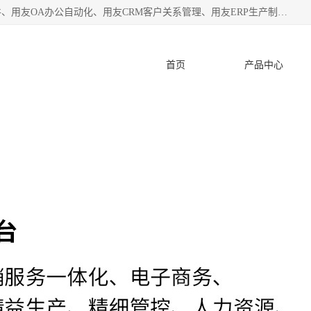
杭州协友软件有限公司主营：用友财务软件、用友进销存软件、用友OA办公自动化、用友CRM客户关系管理、用友ERP生产制造管理等;是一家用友管理软件咨询服务商。自创立至今，一直致力于为客户提供顾问式ERP管理解决方案务，为企业提供了财务管理、供应链和物流管理、生产制造管理、管理、知识与协同管理、客户关系管理等信息化建设领域的应用。
首页
产品中心