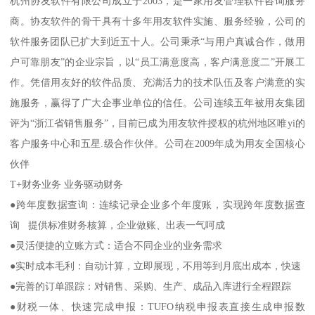
杭州协友软件有限公司成立于2003，是一家用友管理软件咨询服务
商。协友软件的骨干具有十多年用友软件实施、服务经验，公司的
软件服务团队已扩大到近五十人。公司秉承“与用户真诚合作，做用
户可靠朋友”的企业宗旨，以“员工满意度高，客户满意度二”开展工
作。凭借用友好的软件品质、充满活力的技术队伍及客户满意的实
施服务，赢得了广大企事业单位的信任。公司连续五年被用友集团
评为“浙江省销售服务”，目前已成为用友软件授权的杭州地区唯yi的
客户服务中心和五星.级合作伙伴。公司在2009年成为用友全国核心
伙伴
T+财务业务 业务驱动财务
●跨年度数据查询：连续记录企业多个年度账，实现跨年度数据查
询 提供标准财务核算，企业做账、出表一气呵成
●灵活便捷的立账方式：适合不同企业的业务需求
●实时成本毛利：自动计算，立即展现，不用等到月底出成本，快速
●完善的订单跟踪：对销售、采购、生产、成品入库进行全程跟踪
●财税一体、快速完成申报：TUFO纳税申报表直接生成申报数