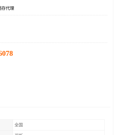
销存代理
6078
全国