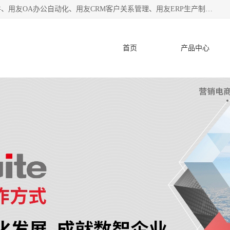
杭州协友软件有限公司主营：用友财务软件、用友进销存软件、用友OA办公自动化、用友CRM客户关系管理、用友ERP生产制造管理等;是一家用友管理软件咨询服务商。自创立至今，一直致力于为客户提供顾问式ERP管理解决方案务，为企业提供了财务管理、供应链和物流管理、生产制造管理、管理、知识与协同管理、客户关系管理等信息化建设领域的应用。
首页
产品中心