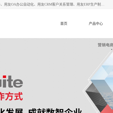
杭州协友软件有限公司主营：用友财务软件、用友进销存软件、用友OA办公自动化、用友CRM客户关系管理、用友ERP生产制造管理等;是一家用友管理软件咨询服务商。自创立至今，一直致力于为客户提供顾问式ERP管理解决方案务，为企业提供了财务管理、供应链和物流管理、生产制造管理、管理、知识与协同管理、客户关系管理等信息化建设领域的应用。
首页
产品中心