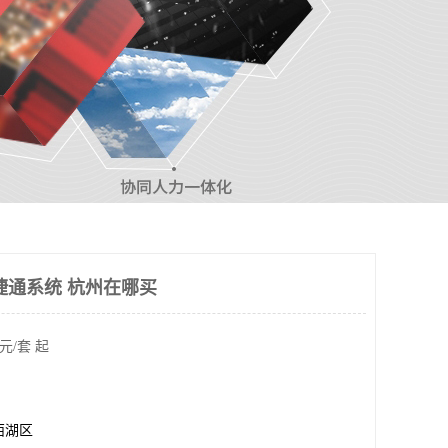
捷通系统 杭州在哪买
元/套 起
西湖区