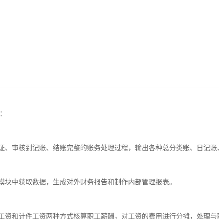
能：
证、审核到记账、结账完整的账务处理过程，输出各种总分类账、日记账
模块中获取数据，生成对外财务报告和制作内部管理报表。
工资和计件工资两种方式核算职工薪酬，对工资的费用进行分摊，处理与