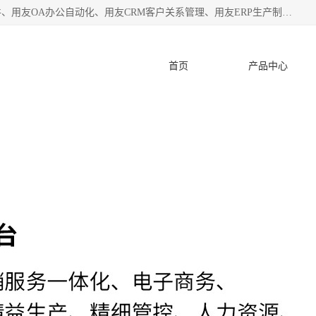
杭州协友软件有限公司主营：用友财务软件、用友进销存软件、用友OA办公自动化、用友CRM客户关系管理、用友ERP生产制造管理等;是一家用友管理软件咨询服务商。自创立至今，一直致力于为客户提供顾问式ERP管理解决方案务，为企业提供了财务管理、供应链和物流管理、生产制造管理、管理、知识与协同管理、客户关系管理等信息化建设领域的应用。
首页
产品中心