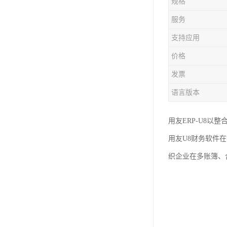
规格
服务
支持应用
价格
发票
语言版本
用友ERP-U8
用友U8财务软件
织企业在多账簿、