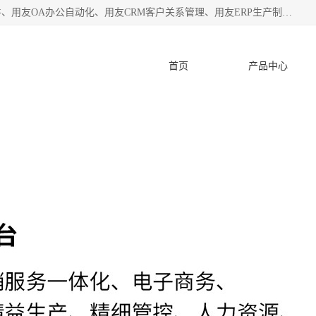
杭州协友软件有限公司主营：用友财务软件、用友进销存软件、用友OA办公自动化、用友CRM客户关系管理、用友ERP生产制造管理等;是一家用友管理软件咨询服务商。自创立至今，一直致力于为客户提供顾问式ERP管理解决方案务，为企业提供了财务管理、供应链和物流管理、生产制造管理、管理、知识与协同管理、客户关系管理等信息化建设领域的应用。
首页
产品中心