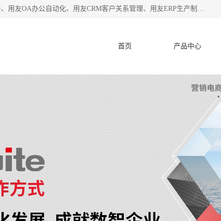
杭州协友软件有限公司主营：用友财务软件、用友进销存软件、用友OA办公自动化、用友CRM客户关系管理、用友ERP生产制造管理等;是一家用友管理软件咨询服务商。自创立至今，一直致力于为客户提供顾问式ERP管理解决方案务，为企业提供了财务管理、供应链和物流管理、生产制造管理、管理、知识与协同管理、客户关系管理等信息化建设领域的应用。
首页
产品中心