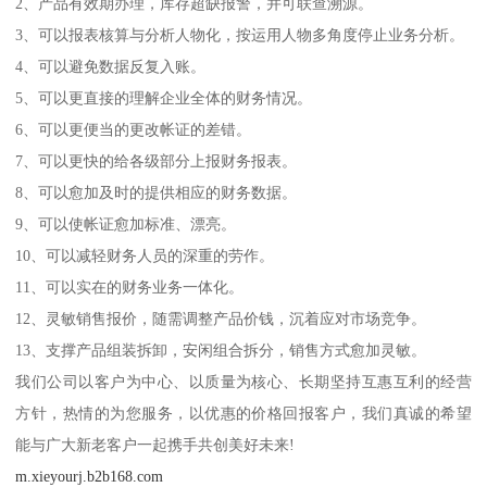
2、产品有效期办理，库存超缺报警，并可联查溯源。
3、可以报表核算与分析人物化，按运用人物多角度停止业务分析。
4、可以避免数据反复入账。
5、可以更直接的理解企业全体的财务情况。
6、可以更便当的更改帐证的差错。
7、可以更快的给各级部分上报财务报表。
8、可以愈加及时的提供相应的财务数据。
9、可以使帐证愈加标准、漂亮。
10、可以减轻财务人员的深重的劳作。
11、可以实在的财务业务一体化。
12、灵敏销售报价，随需调整产品价钱，沉着应对市场竞争。
13、支撑产品组装拆卸，安闲组合拆分，销售方式愈加灵敏。
我们公司以客户为中心、以质量为核心、长期坚持互惠互利的经营
方针，热情的为您服务，以优惠的价格回报客户，我们真诚的希望
能与广大新老客户一起携手共创美好未来!
m.xieyourj.b2b168.com