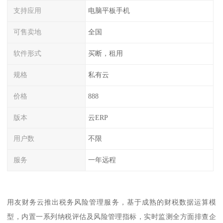
支持应用
电脑平板手机
可售卖地
全国
软件形式
买断，租用
规格
私有云
价格
888
版本
云ERP
用户数
不限
服务
一年远程
用友财务云推出税务风险管理服务，基于成熟的财税数据运算模
型，内置一系列纳税评估及风险管理指标，实时监测全方面排查企