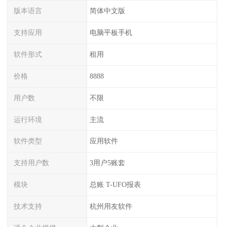
版本语言
简体中文版
支持应用
电脑平板手机
软件形式
租用
价格
8888
用户数
不限
运行环境
主流
软件类型
应用软件
支持用户数
3用户5账套
模块
总账 T-UFO报表
技术支持
杭州用友软件