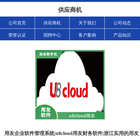
供应商机
公司首页
供应商机
关于我们
公司动态
荣誉认证
招聘中心
客户案例
产品知识
用友企业软件管理系统|u8cloud用友财务软件|浙江实用的用友