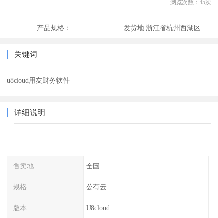
浏览次数：
45
次
产品规格：
发货地:
浙江省杭州西湖区
关键词
u8cloud用友财务软件
详细说明
售卖地
全国
规格
公有云
版本
U8cloud