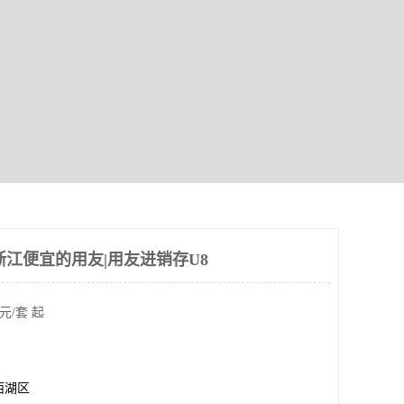
浙江便宜的用友|用友进销存U8
元/套 起
西湖区