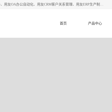
杭州协友软件有限公司主营：用友财务软件、用友进销存软件、用友OA办公自动化、用友CRM客户关系管理、用友ERP生产制造管理等;是一家用友管理软件咨询服务商。自创立至今，一直致力于为客户提供顾问式ERP管理解决方案务，为企业提供了财务管理、供应链和物流管理、生产制造管理、管理、知识与协同管理、客户关系管理等信息化建设领域的应用。
首页
产品中心