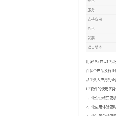
规格
服务
支持应用
价格
发票
语言版本
用友U8+它以U8
百多个产品及行业
从少数人应用到全
U8软件的使用优
1、让企业经营更
2、让应用体验更