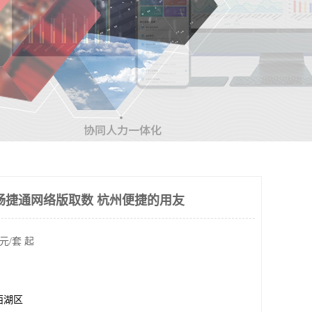
畅捷通网络版取数 杭州便捷的用友
元/套 起
西湖区