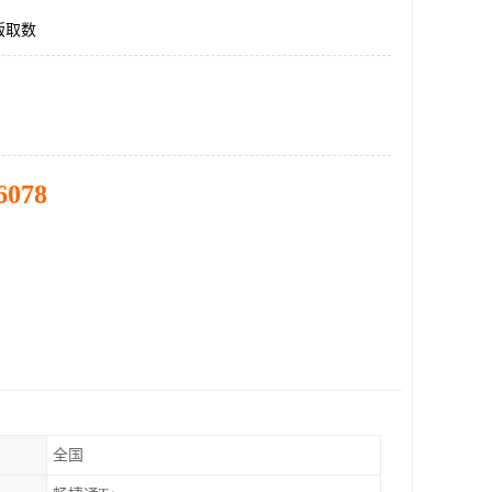
版取数
6078
全国