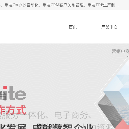
杭州协友软件有限公司主营：用友财务软件、用友进销存软件、用友OA办公自动化、用友CRM客户关系管理、用友ERP生产制造管理等;是一家用友管理软件咨询服务商。自创立至今，一直致力于为客户提供顾问式ERP管理解决方案务，为企业提供了财务管理、供应链和物流管理、生产制造管理、管理、知识与协同管理、客户关系管理等信息化建设领域的应用。
首页
产品中心