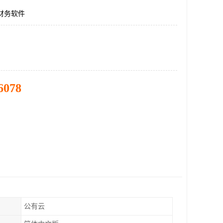
ud财务软件
6078
公有云