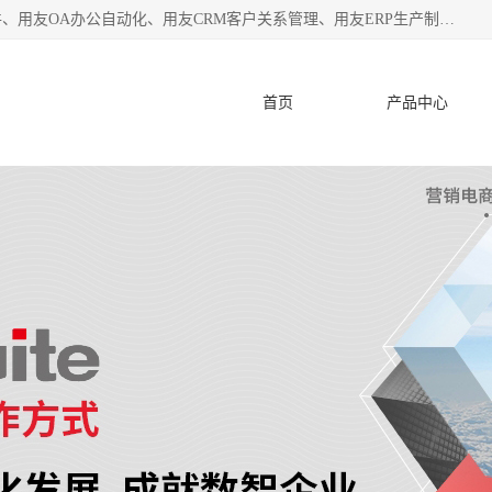
杭州协友软件有限公司主营：用友财务软件、用友进销存软件、用友OA办公自动化、用友CRM客户关系管理、用友ERP生产制造管理等;是一家用友管理软件咨询服务商。自创立至今，一直致力于为客户提供顾问式ERP管理解决方案务，为企业提供了财务管理、供应链和物流管理、生产制造管理、管理、知识与协同管理、客户关系管理等信息化建设领域的应用。
首页
产品中心