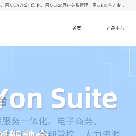
杭州协友软件有限公司主营：用友财务软件、用友进销存软件、用友OA办公自动化、用友CRM客户关系管理、用友ERP生产制造管理等;是一家用友管理软件咨询服务商。自创立至今，一直致力于为客户提供顾问式ERP管理解决方案务，为企业提供了财务管理、供应链和物流管理、生产制造管理、管理、知识与协同管理、客户关系管理等信息化建设领域的应用。
首页
产品中心