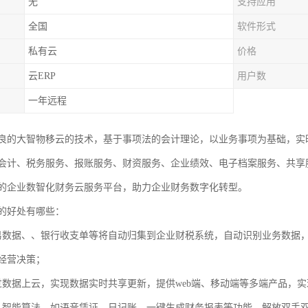
无
支持应用
全国
软件形式
私有云
价格
云ERP
用户数
一年远程
良的大智物移云的技术，基于事项法的会计理论，以业务事项为基础，实
会计、税务服务、报账服务、财资服务、企业绩效、电子档案服务、共享
的企业数智化财务云服务平台，助力企业财务数字化转型。
的好处有哪些：
易数据、、银行收支单等将自动归集到企业财税系统，自动识别业务数据
经营决策；
过数据上云，实现数据实时共享更新，提供web端、移动端等多端产品，
入智能算法，如语音凭证，日记账，一键生成财务报表等功能，解放双手