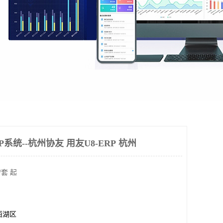
系统--杭州协友 用友U8-ERP 杭州
/套 起
西湖区