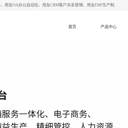
杭州协友软件有限公司主营：用友财务软件、用友进销存软件、用友OA办公自动化、用友CRM客户关系管理、用友ERP生产制造管理等;是一家用友管理软件咨询服务商。自创立至今，一直致力于为客户提供顾问式ERP管理解决方案务，为企业提供了财务管理、供应链和物流管理、生产制造管理、管理、知识与协同管理、客户关系管理等信息化建设领域的应用。
首页
产品中心