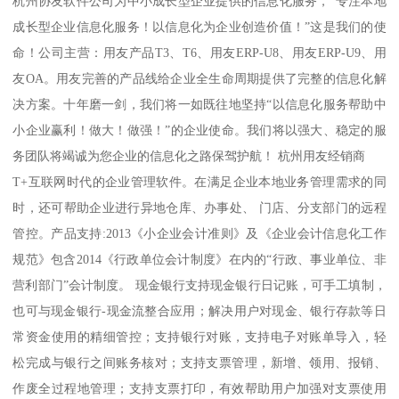
杭州协友软件公司为中小成长型企业提供的信息化服务，“专注本地
成长型企业信息化服务！以信息化为企业创造价值！”这是我们的使
命！公司主营：用友产品T3、T6、用友ERP-U8、用友ERP-U9、用
友OA。用友完善的产品线给企业全生命周期提供了完整的信息化解
决方案。十年磨一剑，我们将一如既往地坚持“以信息化服务帮助中
小企业赢利！做大！做强！”的企业使命。我们将以强大、稳定的服
务团队将竭诚为您企业的信息化之路保驾护航！ 杭州用友经销商
T+互联网时代的企业管理软件。在满足企业本地业务管理需求的同
时，还可帮助企业进行异地仓库、办事处、 门店、分支部门的远程
管控。产品支持:2013《小企业会计准则》及《企业会计信息化工作
规范》包含2014《行政单位会计制度》在内的“行政、事业单位、非
营利部门”会计制度。 现金银行支持现金银行日记账，可手工填制，
也可与现金银行-现金流整合应用；解决用户对现金、银行存款等日
常资金使用的精细管控；支持银行对账，支持电子对账单导入，轻
松完成与银行之间账务核对；支持支票管理，新增、领用、报销、
作废全过程地管理；支持支票打印，有效帮助用户加强对支票使用