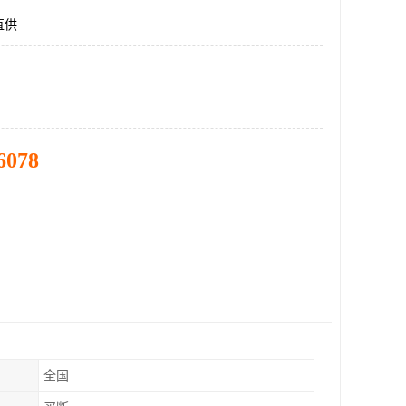
直供
6078
全国