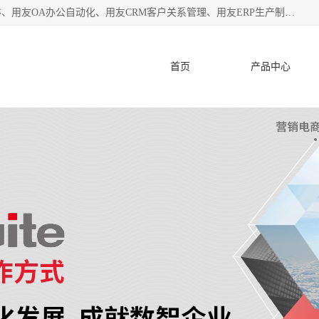
杭州协友软件有限公司主营：用友财务软件、用友进销存软件、用友OA办公自动化、用友CRM客户关系管理、用友ERP生产制造管理等;是一家用友管理软件咨询服务商。自创立至今，一直致力于为客户提供顾问式ERP管理解决方案务，为企业提供了财务管理、供应链和物流管理、生产制造管理、管理、知识与协同管理、客户关系管理等信息化建设领域的应用。
首页
产品中心