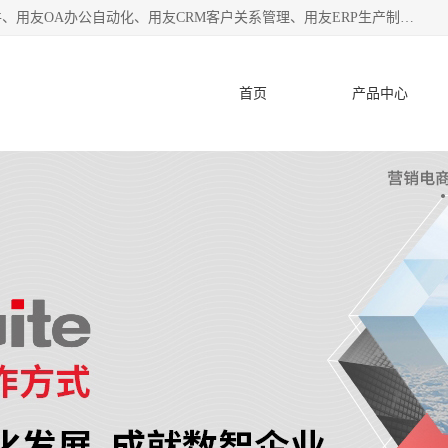
杭州协友软件有限公司主营：用友财务软件、用友进销存软件、用友OA办公自动化、用友CRM客户关系管理、用友ERP生产制造管理等;是一家用友管理软件咨询服务商。自创立至今，一直致力于为客户提供顾问式ERP管理解决方案务，为企业提供了财务管理、供应链和物流管理、生产制造管理、管理、知识与协同管理、客户关系管理等信息化建设领域的应用。
首页
产品中心