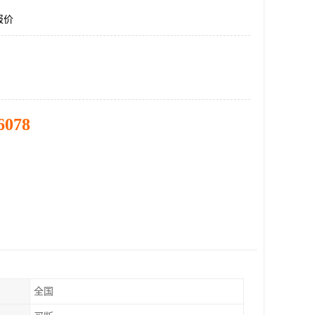
报价
6078
全国