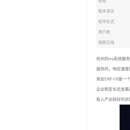
规格
版本语言
软件形式
用户数
销售区域
杭州的erp系统
服务的，响应速度
用友ERP-U8
企业制定长远发展
投入产出较好的优