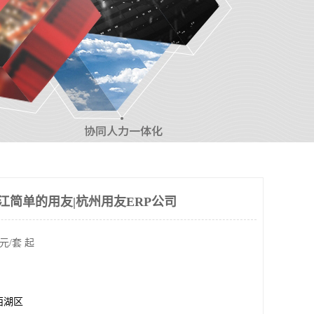
|浙江简单的用友|杭州用友ERP公司
元/套 起
西湖区