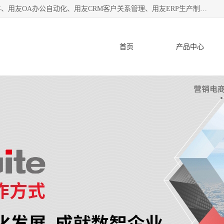
杭州协友软件有限公司主营：用友财务软件、用友进销存软件、用友OA办公自动化、用友CRM客户关系管理、用友ERP生产制造管理等;是一家用友管理软件咨询服务商。自创立至今，一直致力于为客户提供顾问式ERP管理解决方案务，为企业提供了财务管理、供应链和物流管理、生产制造管理、管理、知识与协同管理、客户关系管理等信息化建设领域的应用。
首页
产品中心