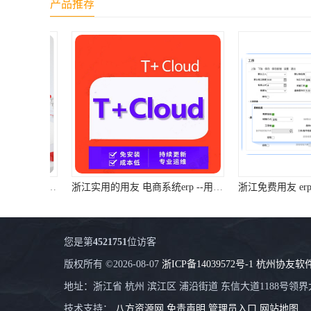
产品推荐
浙江实用的用友 电商系统erp --用友浙江服务
您是第
4521751
位访客
版权所有 ©2026-08-07
浙ICP备14039572号-1
杭州协友软
地址：浙江省 杭州 滨江区 浦沿街道 东信大道1188号领界大
技术支持：
八方资源网
免责声明
管理员入口
网站地图