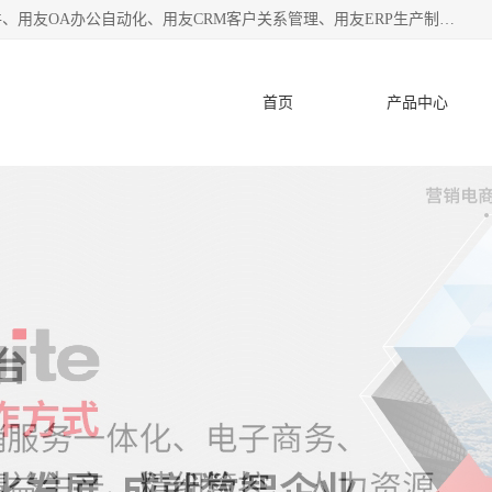
杭州协友软件有限公司主营：用友财务软件、用友进销存软件、用友OA办公自动化、用友CRM客户关系管理、用友ERP生产制造管理等;是一家用友管理软件咨询服务商。自创立至今，一直致力于为客户提供顾问式ERP管理解决方案务，为企业提供了财务管理、供应链和物流管理、生产制造管理、管理、知识与协同管理、客户关系管理等信息化建设领域的应用。
首页
产品中心