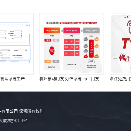
浙江免费用友 erp管理系统生产 --用友浙江服务中心
杭州移动用友 灯饰系统erp --用友浙江服务中心
件有限公司
保留所有权利.
厦2幢701-3室