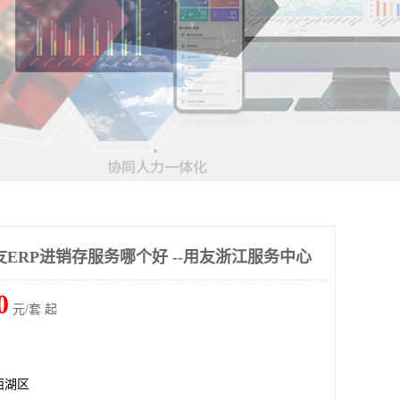
ERP进销存服务哪个好 --用友浙江服务中心
0
元/套 起
西湖区