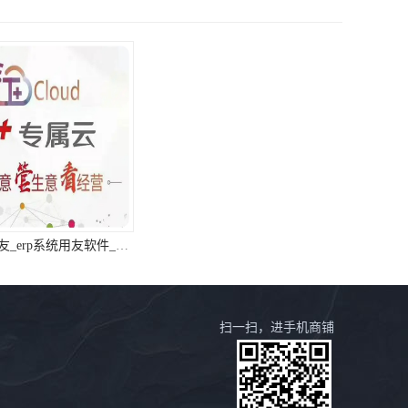
浙江免费用友_erp系统用友软件_浙江用友
杭州用友_杭州用友进销存供应链服务中心
扫一扫，进手机商铺