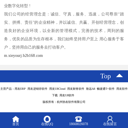
业数字化转型 !
我们公司的经营理念是：诚信、守真，服务、迅速，公司尊崇“踏
实、拼搏、责任”的企业精神，并以诚信、共赢、开创经营理念，创
造良好的企业环境，以全新的管理模式，完善的技术，周到的服
务，优良的品质为生存根本，我们始终坚持用户至上 用心服务于客
户，坚持用自己的服务去打动客户。
m.xieyourj.b2b168.com
Top
主营产品：用友ERP 用友进销存软件 用友U8Cloud 用友财务软件 致远A8 畅捷通T+软件 用友软件
下载 用友U8软件
版权所有：杭州协友软件有限公司
首页
在线QQ
18668026078
在线留言