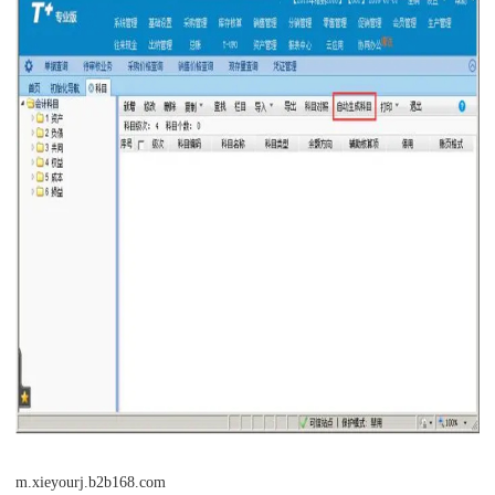
m.xieyourj.b2b168.com