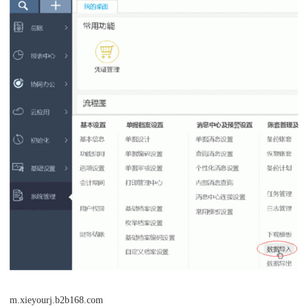
m.xieyourj.b2b168.com