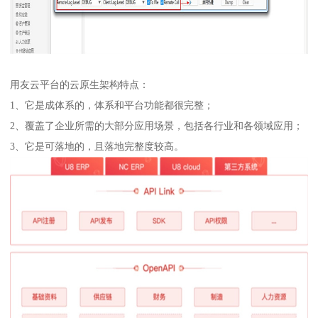
用友云平台的云原生架构特点：
1、它是成体系的，体系和平台功能都很完整；
2、覆盖了企业所需的大部分应用场景，包括各行业和各领域应用；
3、它是可落地的，且落地完整度较高。