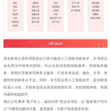
用友财务云是利用新的云计算大数据人工智能等新技术，并考虑社
会化商业对财务的影响，为企业提供智能报账服务、智能核算服
务、智能共享服务等财务云服务，打造具有连接、融合、共享、智
能特性的财务云平台。同时，全方面运用人工智能技术，提供财务
机器人小友，为财务提供全场景的智能应用，包括智能审核、智能
沟通和智能助手。
我们公司秉承“客户至上，诚信经营”的企业理念，以“服务客户为中
心”不断优化解决方案、提高服务，为客户创造更多价值。