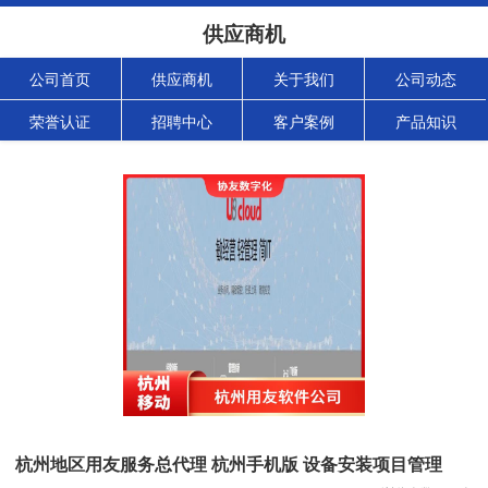
供应商机
公司首页
供应商机
关于我们
公司动态
荣誉认证
招聘中心
客户案例
产品知识
杭州地区用友服务总代理 杭州手机版 设备安装项目管理