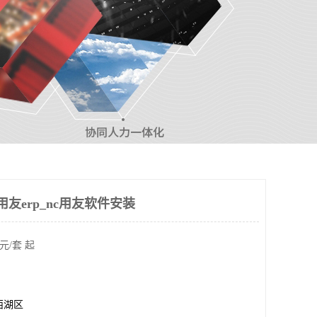
友erp_nc用友软件安装
元/套 起
西湖区