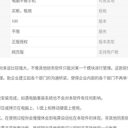
电脑平板手机
可售卖地
买断，租用
规格
100
版本
不限
服务
正版授权
版本类型
网页版
支持用户数
对来说比较强大，不像其他财务软件只能对某一个模块进行管理。这款软
理。助企业建立起各个部门的沟通桥梁，使得企业内部的各个部门不再单
速安装完成，如遇电脑重装系统也不会对本软件有任何影响。
解压或拷贝在电脑上、U盘上和移动硬盘上使用。
式。在使用过程你会慢慢体会到电算自动化在本软件的体现，非其他同类