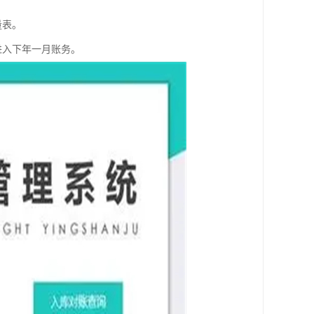
量表。
进入下年一月账务。