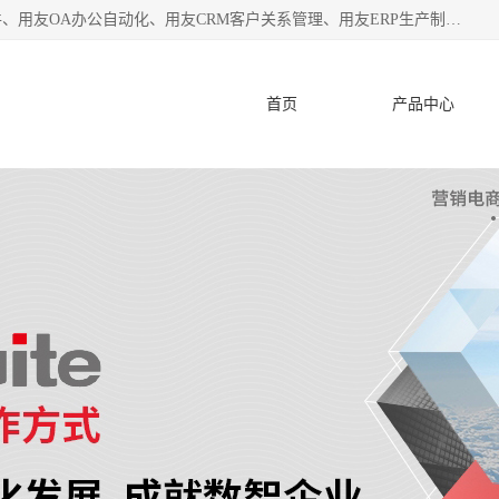
杭州协友软件有限公司主营：用友财务软件、用友进销存软件、用友OA办公自动化、用友CRM客户关系管理、用友ERP生产制造管理等;是一家用友管理软件咨询服务商。自创立至今，一直致力于为客户提供顾问式ERP管理解决方案务，为企业提供了财务管理、供应链和物流管理、生产制造管理、管理、知识与协同管理、客户关系管理等信息化建设领域的应用。
首页
产品中心