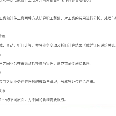
模块中获取数据，生成对外财务报告和制作内部管理报表。
工资和计件工资两种方式核算职工薪酬，对工资的费用进行分摊，处理与
管理
减、变动、折旧计算，并将业务变动及折旧计算结果形成凭证传递给总账
统
户之间业务往来账款的核算与管理，形成凭证传递给总账。
统
应商之间业务往来账款的核算与管理，形成凭证传递给总账。
联系
企业的不同层面，为不同的管理需要服务。