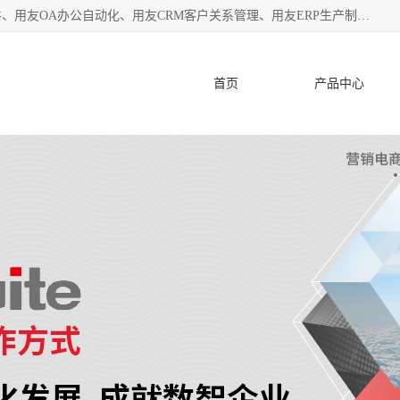
杭州协友软件有限公司主营：用友财务软件、用友进销存软件、用友OA办公自动化、用友CRM客户关系管理、用友ERP生产制造管理等;是一家用友管理软件咨询服务商。自创立至今，一直致力于为客户提供顾问式ERP管理解决方案务，为企业提供了财务管理、供应链和物流管理、生产制造管理、管理、知识与协同管理、客户关系管理等信息化建设领域的应用。
首页
产品中心