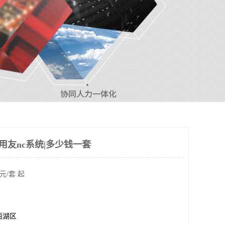
p用友nc系统|多少钱一套
元/套 起
西湖区