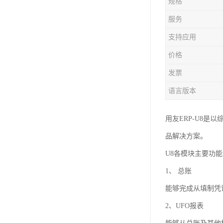
规格
服务
支持应用
价格
发票
语言版本
用友ERP-U8
品解决方案。
U8各模块主要功
1、 总账
能够完成从填制凭
2、UFO报表