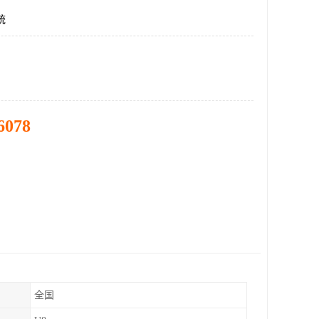
统
6078
全国