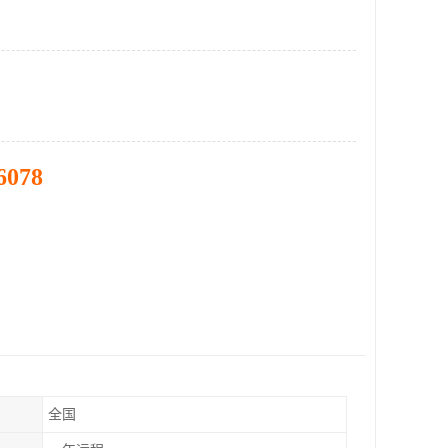
6078
全国