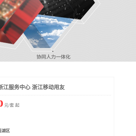
用友浙江服务中心 浙江移动用友
0
元/套 起
西湖区