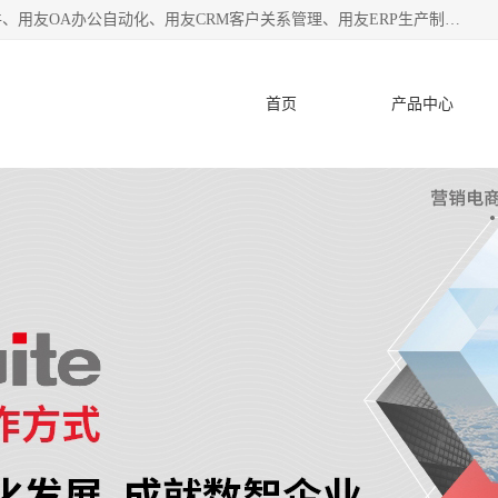
杭州协友软件有限公司主营：用友财务软件、用友进销存软件、用友OA办公自动化、用友CRM客户关系管理、用友ERP生产制造管理等;是一家用友管理软件咨询服务商。自创立至今，一直致力于为客户提供顾问式ERP管理解决方案务，为企业提供了财务管理、供应链和物流管理、生产制造管理、管理、知识与协同管理、客户关系管理等信息化建设领域的应用。
首页
产品中心