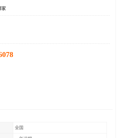
哪家
6078
全国