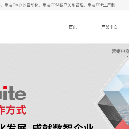
杭州协友软件有限公司主营：用友财务软件、用友进销存软件、用友OA办公自动化、用友CRM客户关系管理、用友ERP生产制造管理等;是一家用友管理软件咨询服务商。自创立至今，一直致力于为客户提供顾问式ERP管理解决方案务，为企业提供了财务管理、供应链和物流管理、生产制造管理、管理、知识与协同管理、客户关系管理等信息化建设领域的应用。
首页
产品中心