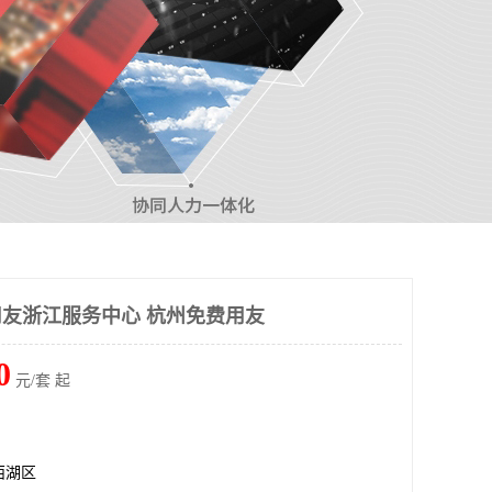
-用友浙江服务中心 杭州免费用友
0
元/套 起
西湖区