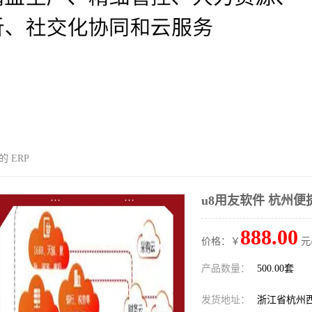
 ERP
u8用友软件 杭州便捷
888.00
价格：￥
元
产品数量：
500.00套
发货地址：
浙江省杭州