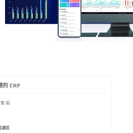
的 ERP
/套 起
西湖区