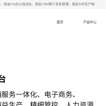
杭州协友软件有限公司主营：用友财务软件、用友进销存软件、用友OA办公自动化、用友CRM客户关系管理、用友ERP生产制造管理等;是一家用友管理软件咨询服务商。自创立至今，一直致力于为客户提供顾问式ERP管理解决方案务，为企业提供了财务管理、供应链和物流管理、生产制造管理、管理、知识与协同管理、客户关系管理等信息化建设领域的应用。
首页
产品中心