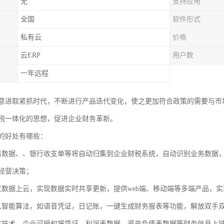
无
支持应用
全国
软件形式
私有云
价格
云ERP
用户数
一年远程
意进取紧抓时代，不断进行产品迭代变化，使之更加符合政策的需要与市
税一体化的思想，促进企业财务革新。
的好处有哪些：
易数据、、银行收支单等将自动归集到企业财税系统，自动识别业务数据
经营决策；
过数据上云，实现数据实时共享更新，提供web端、移动端等多端产品，
入智能算法，如语音凭证，日记账，一键生成财务报表等功能，解放双手
过技术，企业可授权将凭证、利润表数据、资产负债表数据等财务信息上