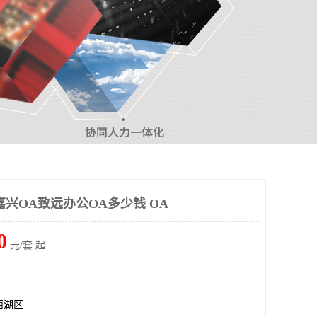
兴OA致远办公OA多少钱 OA
0
元/套 起
西湖区