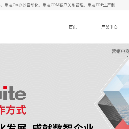
杭州协友软件有限公司主营：用友财务软件、用友进销存软件、用友OA办公自动化、用友CRM客户关系管理、用友ERP生产制造管理等;是一家用友管理软件咨询服务商。自创立至今，一直致力于为客户提供顾问式ERP管理解决方案务，为企业提供了财务管理、供应链和物流管理、生产制造管理、管理、知识与协同管理、客户关系管理等信息化建设领域的应用。
首页
产品中心