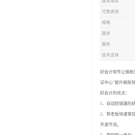
版本语言
可售卖地
规格
版本
服务
技术支持
好会计软件让做账更
证中心”提升做账
好会计的优点：
1、自动防错漏的
2、帮老板快速掌
开源节流。