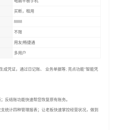
电脑平板手机
买断，租用
8888
不限
用友|畅捷通
多用户
生成凭证，通过日记账、 业务单据等; 亮点功能“智能凭
衡；反结账功能快速帮您恢复原有账务。
收支统计四种管理报表；让老板快速掌控经营状况，做到