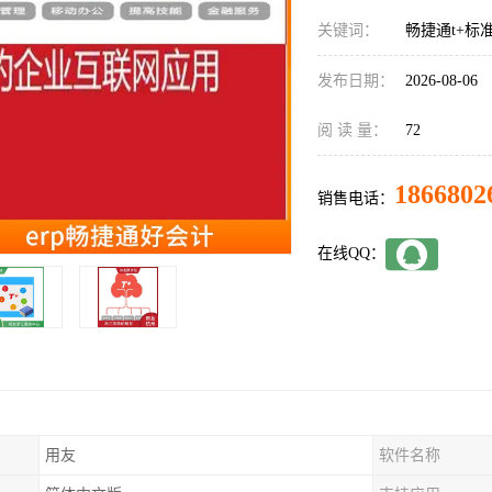
关键词：
畅捷通t+标
发布日期：
2026-08-06
阅 读 量：
72
1866802
销售电话：
在线QQ：
用友
软件名称