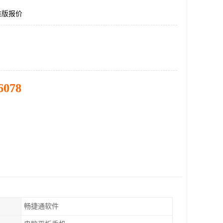
准版报价
6078
畅捷通软件