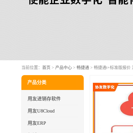
当前位置：
首页
>
产品中心
>
畅捷通
> 畅捷通t+标准版报价
产品分类
用友进销存软件
用友U8Cloud
用友ERP