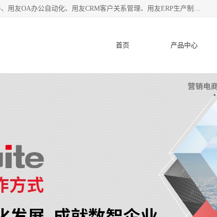
杭州协友软件有限公司主营：用友财务软件、用友进销存软件、用友OA办公自动化、用友CRM客户关系管理、用友ERP生产制造管理等;是一家用友管理软件咨询服务商。自创立至今，一直致力于为客户提供顾问式ERP管理解决方案务，为企业提供了财务管理、供应链和物流管理、生产制造管理、管理、知识与协同管理、客户关系管理等信息化建设领域的应用。
首页
产品中心