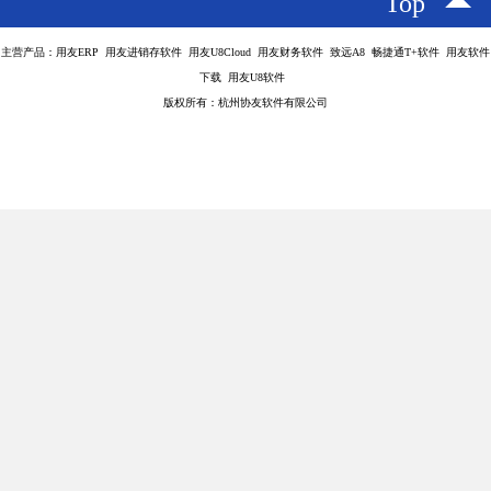
2、成本低，无需年结、自动升级免维护
SaaS是Software-as-a-service（软件即服务）的简称，是一种通过互联
网提供软件的模式，因此，比起每年都要向服务商支付大量投资用
于硬件、软件、人员的传统软件，好会计可以自动升级，无需年
结，免维护，只需要支出一定的租赁服务费用即可。
3、准确率高
比起以前需要重复将繁琐的数据输入软件记账，好会计可以一键报
税，且能自动生成报表，不像人工算税容易出错，节省大量重复性
工作带来的时间浪费，而能更多的专注于其他更重要的工作。