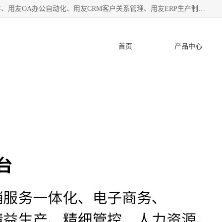
杭州协友软件有限公司主营：用友财务软件、用友进销存软件、用友OA办公自动化、用友CRM客户关系管理、用友ERP生产制造管理等;是一家用友管理软件咨询服务商。自创立至今，一直致力于为客户提供顾问式ERP管理解决方案务，为企业提供了财务管理、供应链和物流管理、生产制造管理、管理、知识与协同管理、客户关系管理等信息化建设领域的应用。
首页
产品中心