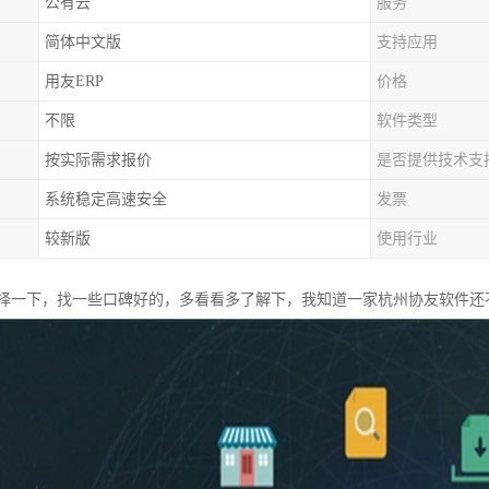
公有云
服务
简体中文版
支持应用
用友ERP
价格
不限
软件类型
按实际需求报价
是否提供技术支
系统稳定高速安全
发票
较新版
使用行业
择一下，找一些口碑好的，多看看多了解下，我知道一家杭州协友软件还