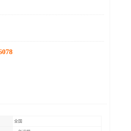
6078
全国