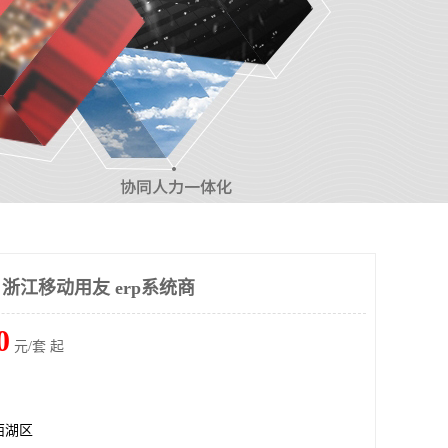
 浙江移动用友 erp系统商
0
元/套 起
西湖区