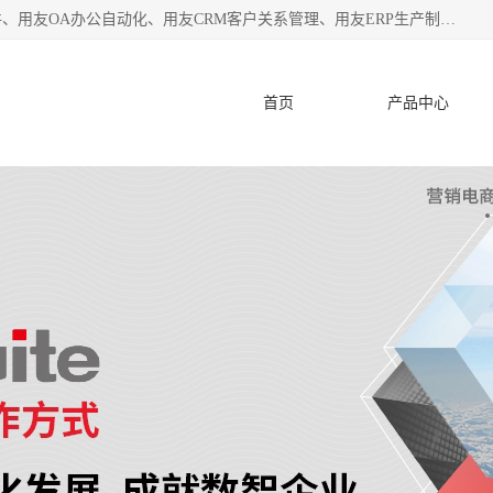
杭州协友软件有限公司主营：用友财务软件、用友进销存软件、用友OA办公自动化、用友CRM客户关系管理、用友ERP生产制造管理等;是一家用友管理软件咨询服务商。自创立至今，一直致力于为客户提供顾问式ERP管理解决方案务，为企业提供了财务管理、供应链和物流管理、生产制造管理、管理、知识与协同管理、客户关系管理等信息化建设领域的应用。
首页
产品中心