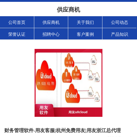
供应商机
公司首页
供应商机
关于我们
公司动态
荣誉认证
招聘中心
客户案例
产品知识
财务管理软件-用友客服|杭州免费用友|用友浙江总代理