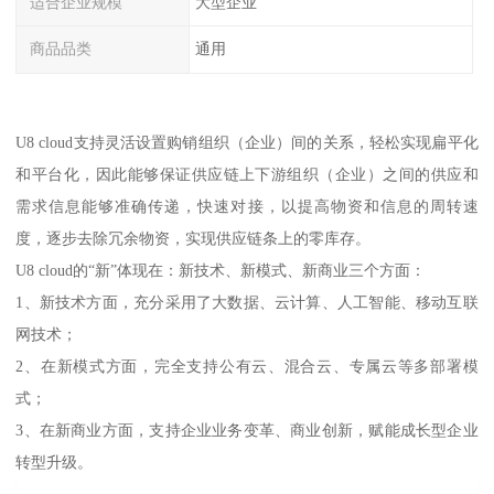
适合企业规模
大型企业
商品品类
通用
U8 cloud支持灵活设置购销组织（企业）间的关系，轻松实现扁平化
和平台化，因此能够保证供应链上下游组织（企业）之间的供应和
需求信息能够准确传递，快速对接，以提高物资和信息的周转速
度，逐步去除冗余物资，实现供应链条上的零库存。
U8 cloud的“新”体现在：新技术、新模式、新商业三个方面：
1、新技术方面，充分采用了大数据、云计算、人工智能、移动互联
网技术；
2、在新模式方面，完全支持公有云、混合云、专属云等多部署模
式；
3、在新商业方面，支持企业业务变革、商业创新，赋能成长型企业
转型升级。