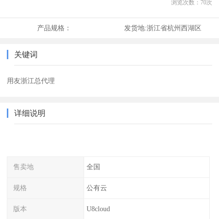
浏览次数：
70
次
产品规格：
发货地:
浙江省杭州西湖区
关键词
用友浙江总代理
详细说明
售卖地
全国
规格
公有云
版本
U8cloud