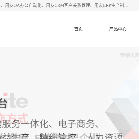
杭州协友软件有限公司主营：用友财务软件、用友进销存软件、用友OA办公自动化、用友CRM客户关系管理、用友ERP生产制造管理等;是一家用友管理软件咨询服务商。自创立至今，一直致力于为客户提供顾问式ERP管理解决方案务，为企业提供了财务管理、供应链和物流管理、生产制造管理、管理、知识与协同管理、客户关系管理等信息化建设领域的应用。
首页
产品中心