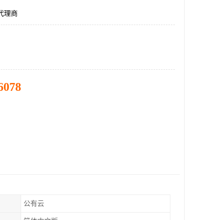
州代理商
6078
公有云