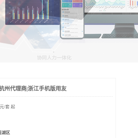
ud杭州代理商|浙江手机版用友
元/套 起
西湖区