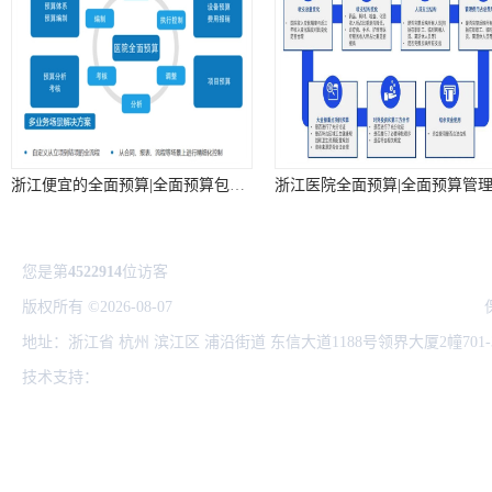
浙江便宜的全面预算|全面预算包括|全面预算解决方案
您是第
4522914
位访客
版权所有 ©2026-08-07
浙ICP备14039572号-1
杭州协友软件有限公司
地址：浙江省 杭州 滨江区 浦沿街道 东信大道1188号领界大厦2幢701-
技术支持：
八方资源网
免责声明
管理员入口
网站地图
浙江实用的用友 电商系统erp --用友浙江服务