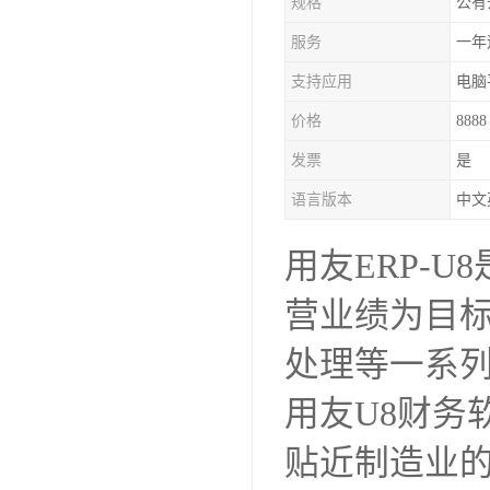
规格
公有
服务
一年
支持应用
电脑
价格
8888
发票
是
语言版本
中文
用友ERP-
营业绩为目
处理等一系
用友U8财务
贴近制造业