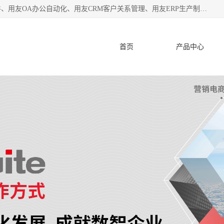
杭州协友软件有限公司主营：用友财务软件、用友进销存软件、用友OA办公自动化、用友CRM客户关系管理、用友ERP生产制造管理等;是一家用友管理软件咨询服务商。自创立至今，一直致力于为客户提供顾问式ERP管理解决方案务，为企业提供了财务管理、供应链和物流管理、生产制造管理、管理、知识与协同管理、客户关系管理等信息化建设领域的应用。
首页
产品中心