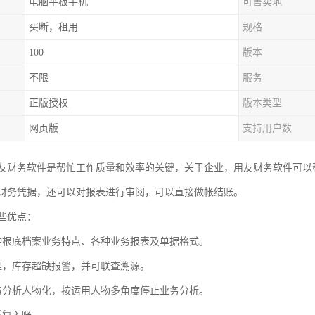
电脑平板手机
可售卖地
买断，租用
规格
100
版本
不限
服务
正版授权
版本类型
网页版
支持用户数
友财务软件是帮忙工作质量和效率的关键，关于企业，用友财务软件可以
财务凭据，还可以对报表进行审阅，可以直接做帐结账。
些优点：
种根底档案业务特点、各种业务报表及单据格式。
理，库存超缺报警，并可联查溯源。
与分析人物化，按运用人物多角度停止业务分析。