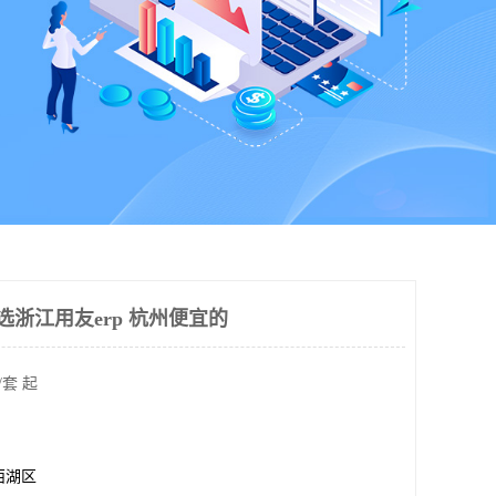
选浙江用友erp 杭州便宜的
/套 起
西湖区