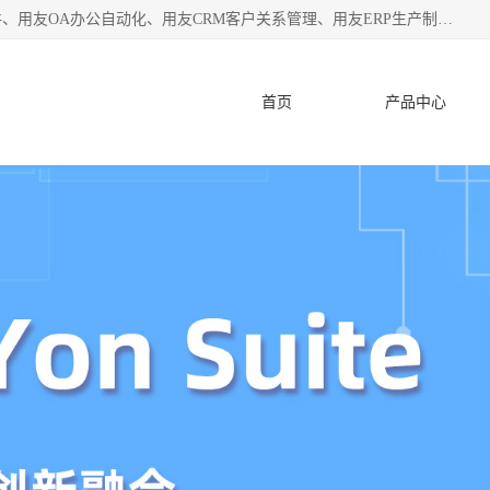
杭州协友软件有限公司主营：用友财务软件、用友进销存软件、用友OA办公自动化、用友CRM客户关系管理、用友ERP生产制造管理等;是一家用友管理软件咨询服务商。自创立至今，一直致力于为客户提供顾问式ERP管理解决方案务，为企业提供了财务管理、供应链和物流管理、生产制造管理、管理、知识与协同管理、客户关系管理等信息化建设领域的应用。
首页
产品中心