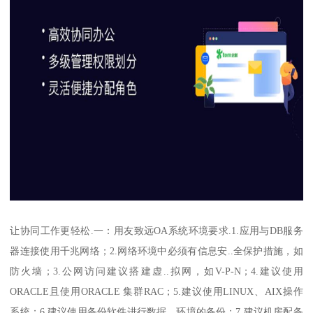
让协同工作更轻松.一：用友致远OA系统环境要求.1.应用与DB服务
器连接使用千兆网络；2.网络环境中必须有信息安..全保护措施，如
防火墙；3.公网访问建议搭建虚..拟网，如V-P-N；4.建议使用
ORACLE且使用ORACLE 集群RAC；5.建议使用LINUX、AIX操作
系统；6.建议使用备份软件进行数据、环境的备份；7.建议机房配备